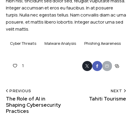
nibh nisi, tincidunt sed dolor sed, feugiat vulputate massa.
Integer accumsan et eros eu faucibus. In at posuere
turpis. Nulla nec egestas tellus. Nam convallis diam ac urna
posuere, et mattis libero lobortis. Integer auctor urna sed
velit mattis.
Cyber Threats
Malware Analysis
Phishing Awareness
1
PREVIOUS
NEXT
The Role of AI in
Tahiti Tourisme
Shaping Cybersecurity
Practices