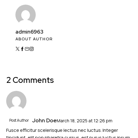
admin6963
ABOUT AUTHOR
2 Comments
John Doe
Post Author
March 18, 2025
at
12:26 pm
Fusce efficitur scelerisque lectus nec luctus. Integer
tincidunt, elit non pharetra cursus, est purus luctus ipsum,