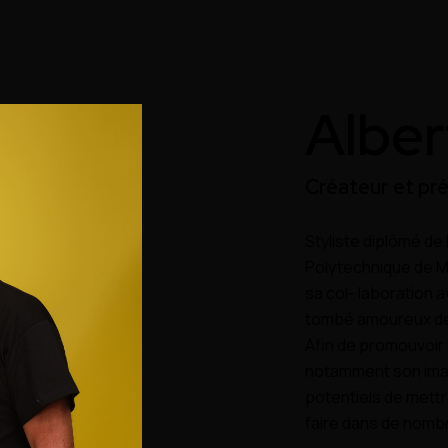
Alber
Créateur et pré
Styliste diplômé de 
Polytechnique de Mi
sa col- laboration 
tombé amoureux de l
Afin de promouvoir
notamment son image
potentiels de mettr
faire dans de nom