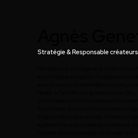
Agnès Gene
Stratégie & Responsable créateurs
Elle
élabore la stratégie de la Tahiti Fashion
esprit logique et
organisé.
Voyageuse incondit
avec beaucoup de bienveillance qu’elle pose
famille, à Tahiti l’île où a grandi son mari.
Elle 
créatif mêlant artistes et artisans internatio
Polynésiens.
Sa rencontre avec Alberto sign
longue collaboration amicale.
Patiente et dip
également la responsable des créateurs.
So
recruter, les accompagner et les aider à se r