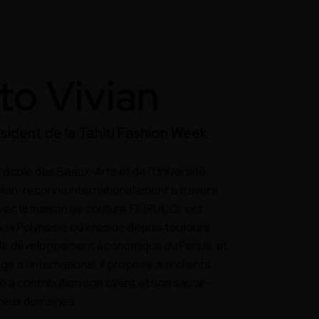
to Vivian
sident de la Tahiti Fashion Week
l’école des Beaux-Arts et de l’Université
lan, reconnu internationalement à travers
avec la maison de couture FIORUCCI, est
a Polynésie où il réside depuis toujours.
 le développement économique du Fenua, et
 à l’international, il propose aux clients
e à contribution son talent et son savoir-
breux domaines