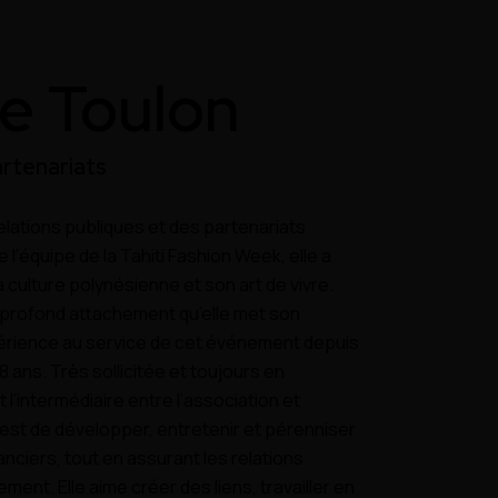
le Toulon
rtenariats
lations publiques et des partenariats
e l’équipe de la T
ahiti Fashion Week, elle a
 culture polynésienne et son art de vivre.
profond attachement qu’elle met son
érience au service de
cet événement depuis
8 ans.
Très sollicitée et toujours en
l’intermédiaire entre l’association et
e est de développer, entretenir et pérenniser
anciers, tout
en assurant les relations
ment. Elle aime créer des liens, travailler en