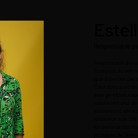
Estel
Responsable pa
Responsable des re
financiers au sein d
grandi bercée par la
C’est
donc avec un 
énergie et son exp
maintenant plus de 
mouvement, elle est 
l’extérieur, son rôl
les partenariats fin
publiques de l’événe