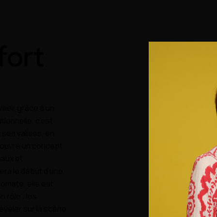
fort
 Week grâce à un
ionnelle, c’est
 ses valises, en
y ouvre un concept
naux et
era le début d’une
lomate, elle est
n rôle : les
évéler sur la scène