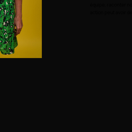
équipe,
raconter no
action peut avoir de