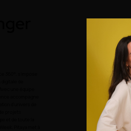
inger
nce 360°, s’impose
digitale de
 Avec une équipe
’agence accompagne
éation d’univers de
de projets
ie et de toute la
 Week, Pitaya met à