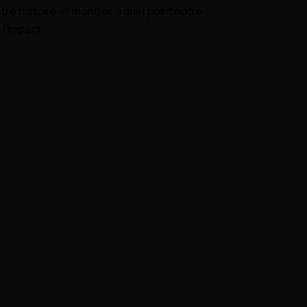
tre histoire et montrer à quel point notre
 l’impact.